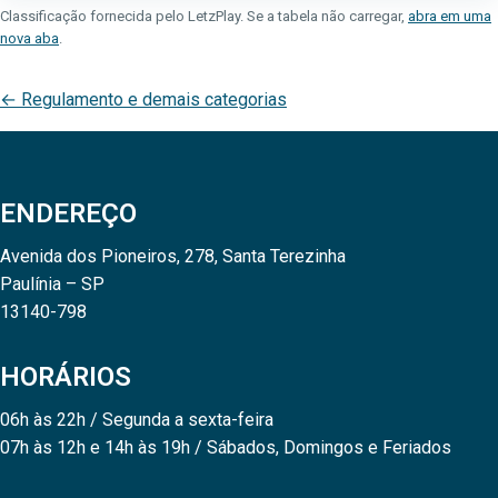
Classificação fornecida pelo LetzPlay. Se a tabela não carregar,
abra em uma
nova aba
.
← Regulamento e demais categorias
ENDEREÇO
Avenida dos Pioneiros, 278, Santa Terezinha
Paulínia – SP
13140-798
HORÁRIOS
06h às 22h / Segunda a sexta-feira
07h às 12h e 14h às 19h / Sábados, Domingos e Feriados